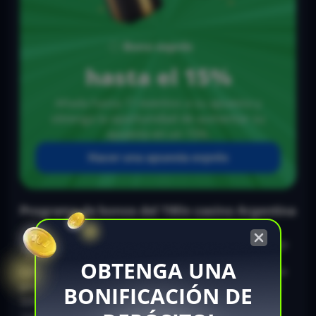
Bono exprés
hasta el 15%
Añada hasta 11 eventos a su apuesta y
obtenga la oportunidad de aumentar su
apuesta en un 15%.
Hacer una apuesta exprés
Programa de bonos del 1Win casino Argentina
OBTENGA UNA
La bonificación principal está encabezada por una
promoción de bienvenida que regala un total del
BONIFICACIÓN DE
500% en sus primeros cuatro depósitos: 200%,