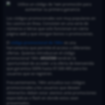
Los códigos promocionales son muy populares en
los casinos en línea. Consisten en una serie de
números o letras que solo funcionan en cierta
página web y que otorgan bonos o promociones.
El
código promocional de 1Win
es una
herramienta que permite el acceso a diferentes
ofertas. Quienes introduzcan el código
promocional 1Win
ARGE500
tendrán la
oportunidad de acceder a la oferta de bienvenida
que garantiza 500% hasta 97.500 ARS para los
usuarios que se registren.
Frecuentemente, 1Win actualiza sus códigos
promocionales y los usuarios que deseen
obtenerlos deben estar atentos ante promociones
esporádicas o flash en donde estos sean
presentados.