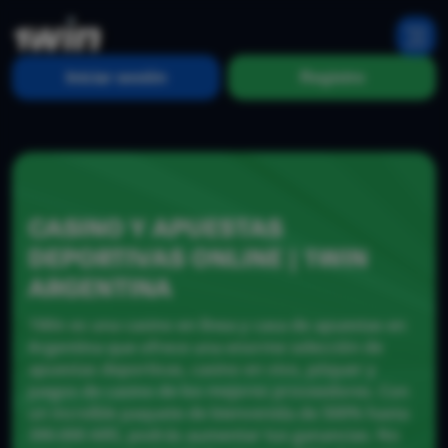
Iniciar sesión
Registro
CASINO Y APUESTAS
DEPORTIVAS ONLINE | 1WIN
ARGENTINA
1Win es una casino en línea y casa de apuestas en
Argentina que ofrece una enorme selección de
apuestas deportivas, casino en vivo, póquer y
juegos de casino de los mejores proveedores. Con
un increíble paquete de bienvenida de 500% hasta
390.000 ARS, podrás aumentar tus ganancias. No