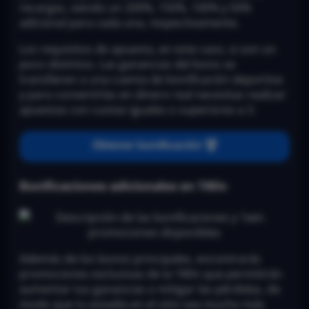
recargas, siendo un 200%, 150%, 100% y 50%
adicional para cada una, respectivamente.
Los requisitos de apuesta, en este caso, si son un
poco distintos. Las ganancias del bono se
transfieren a una cuenta de bonificación deportiva
y para convertirlas en dinero real necesitas realizar
apuestas con cuotas iguales o superiores a 3.
Obtener bonificación 🏆
Bonificaciones adicionales en 1Win
Además de los bonos principales, encontrarás
promociones exclusivas de la 1Win que permitirán
aumentar tus ganancias o mitigar las pérdidas, de
modo que tu estadía en el sitio sea mucho más