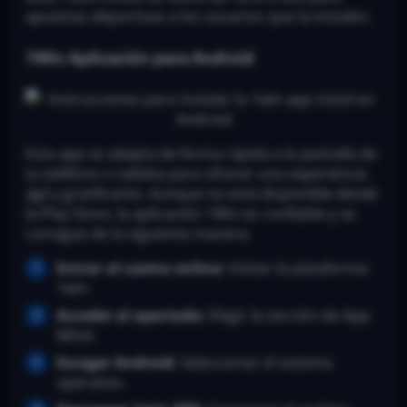
apuestas deportivas a los usuarios que la instalen.
1Win Aplicación para Android
Esta app se adapta de forma rápida a la pantalla de
tu teléfono o tableta para ofrecer una experiencia
ágil y gratificante. Aunque no está disponible desde
la Play Store, la aplicación 1Win es confiable y se
consigue de la siguiente manera:
Entrar al casino online:
Visitar la plataforma
1win.
Acceder al apartado:
Elegir la sección de App
Móvil.
Escoger Android:
Seleccionar el sistema
operativo.