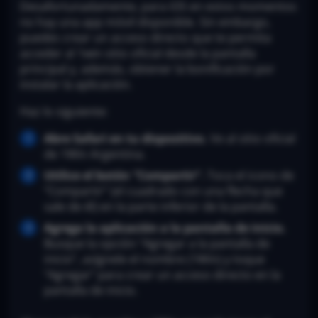
Desafortunadamente, para iOS en estos momentos
no hay una app móvil disponible. Sin embargo,
puedes crear un acceso directo que te permita
acceder al 1win sitio oficial desde la pantalla
principal y, además, obtener la bonificación por
instalar la aplicación.
Haz lo siguiente:
Abre Safari en tu dispositivo.
Ve al sitio oficial
de 1Win Argentina.
Utilice el botón “Compartir”.
Toca el icono de
“Compartir” (el cuadrado con una flecha que
sale de él) en la parte inferior de la pantalla.
Agrega la aplicación a la pantalla de inicio.
Busque la opción “Agregar a la pantalla de
inicio”, asígnele el nombre (1Win) y toque
“Agregar” para crear un acceso directo en la
pantalla de inicio.