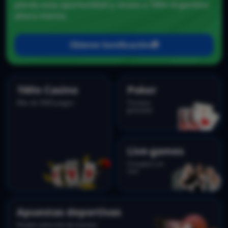
pierda esta oportunidad y únase a 1Win Argentina
ahora mismo.
Obtener bonificación🎁
1Win Casino
Poker
Más de 3000 juegos
Torneos
gratuitos
Live-games
Croupiers en
vivo
Apuestas deportivas
Amplia selección de eventos