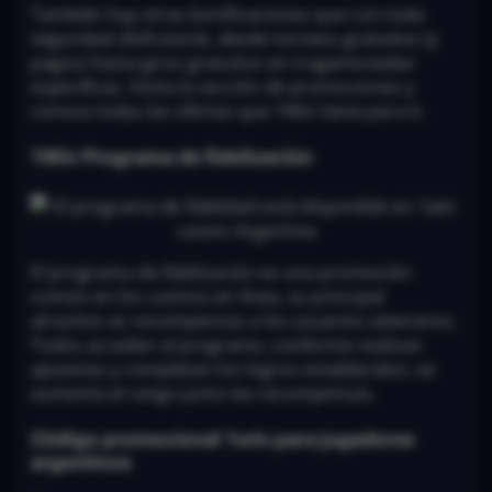
También hay otras bonificaciones que con toda
seguridad disfrutarás, desde torneos gratuitos (y
pagos) hasta giros gratuitos en tragamonedas
específicas. Visita la sección de promociones y
conoce todas las ofertas que 1Win tiene para ti.
1Win Programa de fidelización
El programa de fidelización es una promoción
común en los casinos en línea, su principal
atractivo es recompensas a los usuarios veteranos.
Todos acceden al programa, conforme realizan
apuestas y completan los logros establecidos, se
aumenta el rango junto las recompensas.
Código promocional 1win para jugadores
argentinos