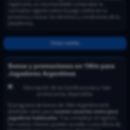
registrarte, es recomendable comprobar la
normativa vigente sobre el juego online en tu
provincia y revisar los términos y condiciones de la
plataforma.
Crear cuenta
Bonos y promociones en 1Win para
Jugadores Argentinos
El programa de bonos de 1Win Argentina está
diseñado tanto para
nuevos usuarios como para
jugadores habituales
. Tras completar el registro,
los nuevos clientes pueden acceder a una oferta de