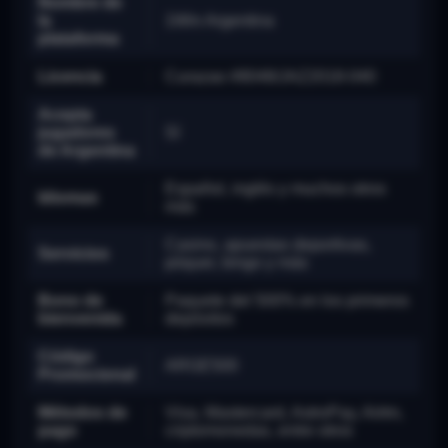
Nombre de
la
1Win Argentina
plataforma
Licencia
Curazao #8048/JAZ2018-040
Acepta
jugadores
Sí
de Argentina
Español, inglés y muchos otros
Idiomas
más
Casino, apuestas deportivas,
Servicios
póquer, bingo y más
Bono de
Paquete del 500% en los primeros
bienvenida
depósitos
Código
ARGE500
Promocional
Métodos de
Visa, Mastercard, AstroPay, Airtm,
pago
criptomonedas, entre otros