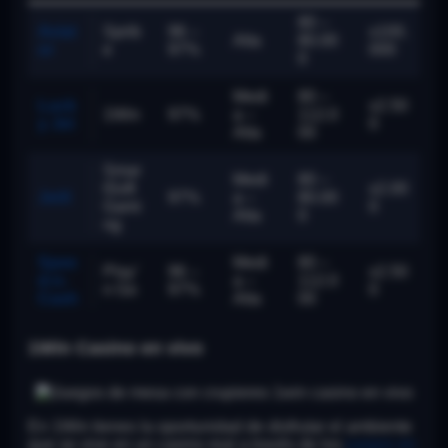
80 –
Aviat
Sprib
96 –
x100.
Alta
80.00
or
e
97%
000
0
Medi
80 –
Luck
x2.50
1Win
97%
a –
112.0
y Jet
0
Alta
00
Smar
Medi
80 –
tSoft
x2.00
JetX
97%
a –
80.00
Gami
0
Alta
0
ng
Spee
Medi
80 –
Play’
96 –
x2.50
d-n-
a –
112.0
n Go
97%
0
Cash
Alta
00
1Win Casino en vivo
En 1Win tienes la oportunidad de disfrutar el ambiente
que se vive en un casino real a través de los
juegos en