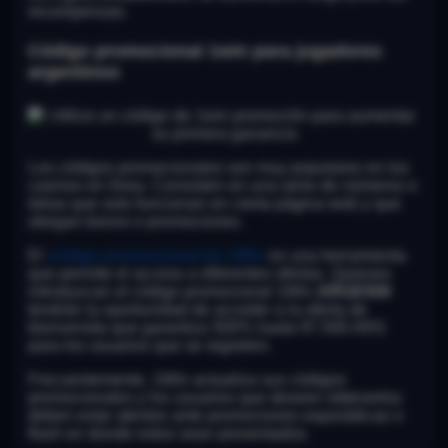
recompensas.
Código promocional 1win para jugadores
argentinos
Los códigos promocionales son muy populares en los
casinos en línea. Consisten en una serie de números o
letras que solo funcionan en cierta página web y que
otorgan bonos o promociones.
El
código promocional de 1Win
es una herramienta
que permite el acceso a diferentes ofertas. Quienes
introduzcan el código promocional 1Win
ARGE500
tendrán la oportunidad de acceder a la oferta de
bienvenida que garantiza 500% hasta 97.500 ARS
para los usuarios que se registren.
Frecuentemente, 1Win actualiza sus códigos
promocionales y los usuarios que deseen obtenerlos
deben estar atentos ante promociones esporádicas o
flash en donde estos sean presentados.