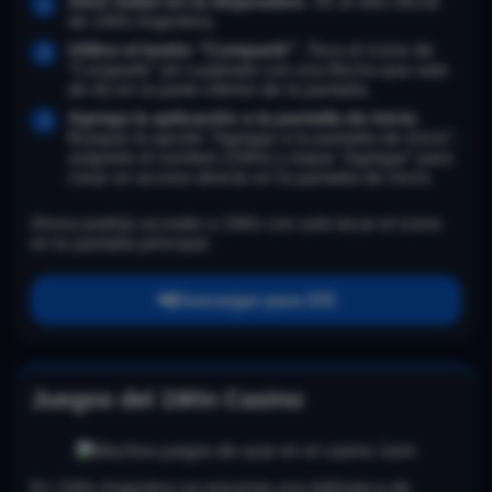
Abre Safari en tu dispositivo.
Ve al sitio oficial
de 1Win Argentina.
Utilice el botón “Compartir”.
Toca el icono de
“Compartir” (el cuadrado con una flecha que sale
de él) en la parte inferior de la pantalla.
Agrega la aplicación a la pantalla de inicio.
Busque la opción “Agregar a la pantalla de inicio”,
asígnele el nombre (1Win) y toque “Agregar” para
crear un acceso directo en la pantalla de inicio.
Ahora podrás acceder a 1Win con solo tocar el icono
en tu pantalla principal.
📲Descargar para iOS
Juegos del 1Win Casino
En 1Win Argentina se presenta una biblioteca de