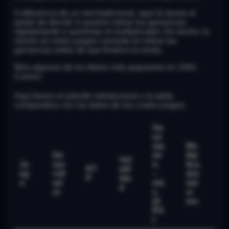
A diferencia de un slot tradicional, aquí tú tienes el
poder de decidir si quieres retirar tus ganancias
rápidamente o aumentar el multiplicador. De hecho, tu
misión en estos juegos consiste en retirar las
ganancias antes de que finalice la ronda.
Mira algunos de los títulos más populares en 1Win
Casino:
Aquí tienes el párrafo introductorio y la tabla
comparativa con los datos de los cuatro juegos:
Ap
ue
sta
Mu
De
mí
ltip
Vol
Ju
sar
n.
lica
RT
atil
eg
roll
–
dor
P
ida
o
ad
má
má
d
or
x.
xi
(A
mo
RS
)