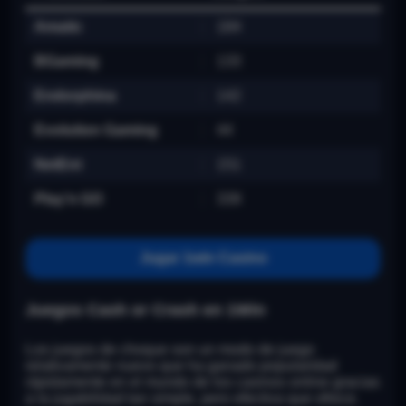
Amatic
184
BGaming
133
Endorphina
142
Evolution Gaming
44
NetEnt
151
Play’n GO
339
Jugar 1win Casino
Juegos Cash or Crash en 1Win
Los juegos de choque son un modo de juego
relativamente nuevo que ha ganado popularidad
rápidamente en el mundo de los casinos online gracias
a la jugabilidad tan simple, pero efectiva que ofrece.