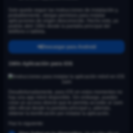
Solo queda seguir las instrucciones de instalación y,
probablemente, otorgar permisos para instalar
aplicaciones de origen desconocido. Hecho esto, ya
podrás abrir 1Win desde la pantalla principal del
teléfono o tableta.
📲Descargar para Android
1Win Aplicación para iOS
Desafortunadamente, para iOS en estos momentos no
hay una app móvil disponible. Sin embargo, puedes
crear un acceso directo que te permita acceder al 1win
sitio oficial desde la pantalla principal y, además,
obtener la bonificación por instalar la aplicación.
Haz lo siguiente: