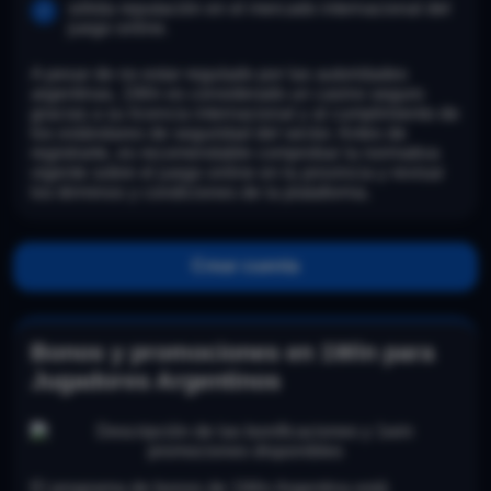
sólida reputación en el mercado internacional del
juego online.
A pesar de no estar regulado por las autoridades
argentinas, 1Win es considerado un casino seguro
gracias a su licencia internacional y al cumplimiento de
los estándares de seguridad del sector. Antes de
registrarte, es recomendable comprobar la normativa
vigente sobre el juego online en tu provincia y revisar
los términos y condiciones de la plataforma.
Crear cuenta
Bonos y promociones en 1Win para
Jugadores Argentinos
El programa de bonos de 1Win Argentina está