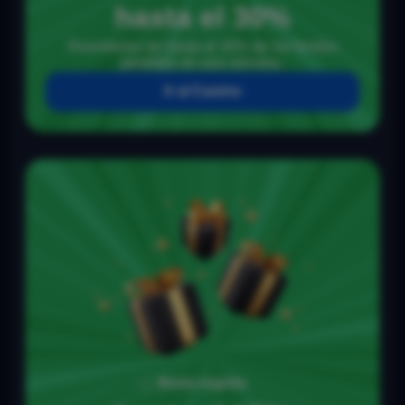
hasta el 30%
Reembolso de hasta el 30% de los fondos
perdidos en una semana.
Ir al Casino
Bono exprés