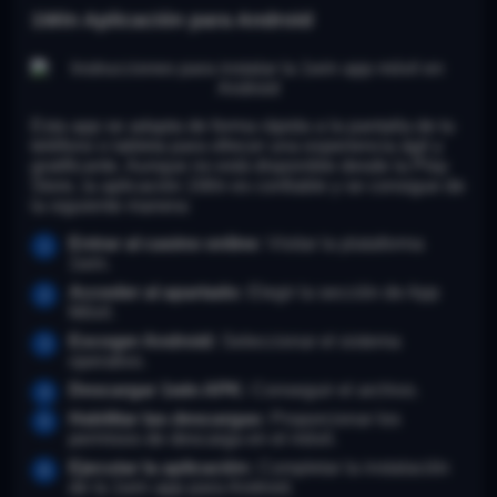
1Win Aplicación para Android
Esta app se adapta de forma rápida a la pantalla de tu
teléfono o tableta para ofrecer una experiencia ágil y
gratificante. Aunque no está disponible desde la Play
Store, la aplicación 1Win es confiable y se consigue de
la siguiente manera:
Entrar al casino online:
Visitar la plataforma
1win.
Acceder al apartado:
Elegir la sección de App
Móvil.
Escoger Android:
Seleccionar el sistema
operativo.
Descargar 1win APK:
Conseguir el archivo.
Habilitar las descargas:
Proporcionar los
permisos de descarga en el móvil.
Ejecutar la aplicación:
Completar la instalación
de la 1win app para Android.