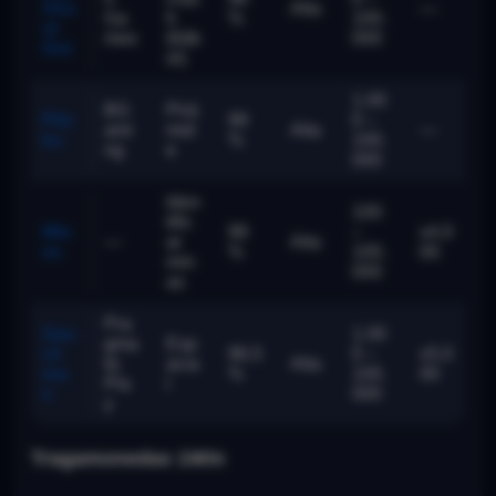
Sho
Alta
—
Ga
h
%
100.
ot
mes
(fútb
000
Out
ol)
1.00
BG
Pirá
Plin
99
0 –
ami
mid
Alta
—
ko
%
100.
ng
e
000
Iden
100
tific
Min
98
–
x4.0
—
ar
Alta
es
%
100.
00
min
000
as
Pra
Spa
1.00
gma
Esp
ce
96,5
0 –
x5.0
tic
acia
Alta
ma
%
100.
00
Pla
l
n
000
y
Tragamonedas 1Win