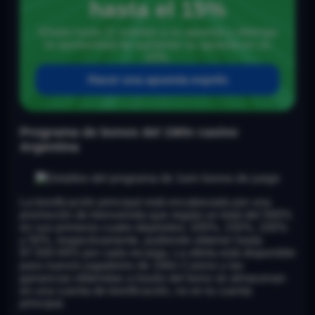
hasta el 15%
Añada hasta 11 eventos a su apuesta y obtenga
la oportunidad de aumentar su apuesta en un
15%.
Hacer una apuesta exprés
Programa de bonos del 1Win casino
Argentina
La bonificación principal está encabezada por una
promoción de bienvenida que regala un total del 500%
en sus primeros cuatro depósitos: 200%, 150%, 100%
y 50%, respectivamente, pudiendo obtener hasta
97.500 ARS por cada recarga. La oferta está disponible
para nuevos jugadores de 1Win Casino y las
ganancias obtenidas a través del bono se almacenan
en una cuenta de bonificación, no en tu cuenta
principal.