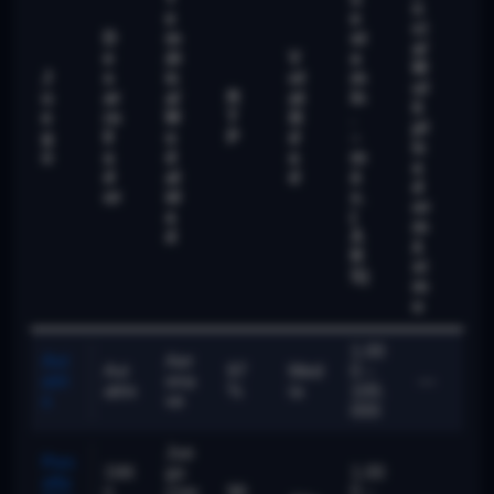
n
e
e
ci
D
m
st
a/
e
át
V
a
M
J
s
ic
ol
m
ul
u
ar
a/
R
at
ín
ti
e
ro
M
T
ili
.
pl
g
ll
o
P
d
–
ic
o
a
d
a
m
a
d
al
d
á
d
or
id
x.
or
a
(
m
d
A
á
R
xi
S)
m
o
1.00
Avi
Aer
Avi
97
Med
0 –
atri
ona
—
atrix
%
ia
100.
x
ve
000
Jue
Pen
1Wi
go
1.00
alty
n
cras
96
0 –